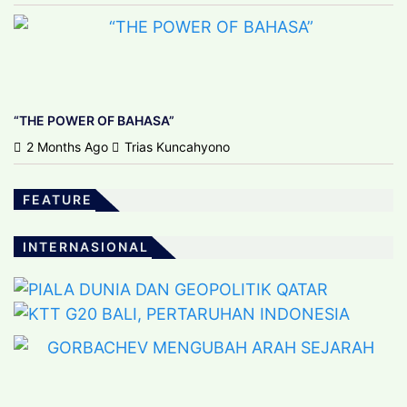
“THE POWER OF BAHASA”
2 Months Ago
Trias Kuncahyono
FEATURE
ARTIKEL INTERNASIONAL
ARTIKEL INTERNASIONAL
PIALA DUNIA DAN GEOPOLITIK QATAR
INTERNASIONAL
KTT G20 BALI, PERTARUHAN INDONESIA
4 Years Ago
Trias Kuncahyono
4 Years Ago
Trias Kuncahyono