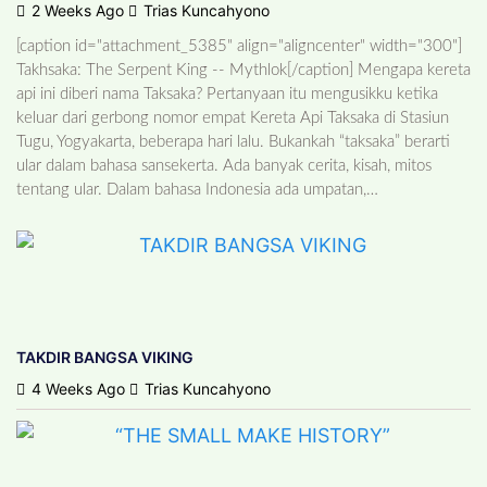
2 Weeks Ago
Trias Kuncahyono
KREDENSIAL
[caption id="attachment_5385" align="aligncenter" width="300"]
Takhsaka: The Serpent King -- Mythlok[/caption] Mengapa kereta
KAISAR DAN RASUL
api ini diberi nama Taksaka? Pertanyaan itu mengusikku ketika
keluar dari gerbong nomor empat Kereta Api Taksaka di Stasiun
2 Months Ago
Trias Kuncahyono
Tugu, Yogyakarta, beberapa hari lalu. Bukankah “taksaka” berarti
ular dalam bahasa sansekerta. Ada banyak cerita, kisah, mitos
tentang ular. Dalam bahasa Indonesia ada umpatan,…
TAKDIR BANGSA VIKING
4 Weeks Ago
Trias Kuncahyono