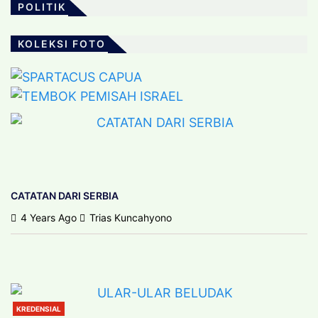
POLITIK
KOLEKSI FOTO
KREDENSIAL
KOLEKSI FOTO
SPARTACUS CAPUA
KOLEKSI FOTO
TEMBOK PEMISAH ISRAEL
3 Years Ago
Trias Kuncahyono
4 Years Ago
Trias Kuncahyono
CATATAN DARI SERBIA
4 Years Ago
Trias Kuncahyono
KREDENSIAL