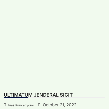
Skip
Saturday, August 8, 2026
|
to
content
Feature
Kredensial
Artikel Internasional
Koleksi foto
Trias Kuncahyono
ULTIMATUM JENDERAL SIGIT
October 21, 2022
Trias Kuncahyono