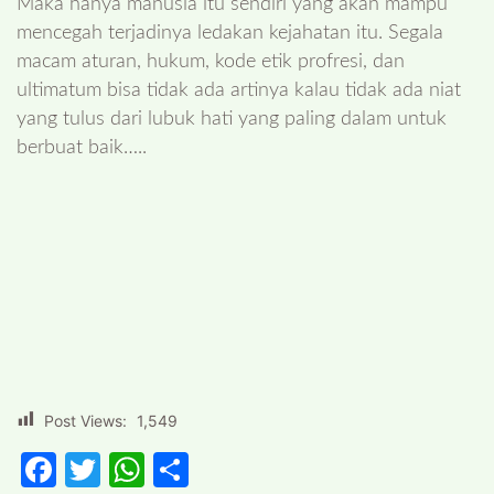
Maka hanya manusia itu sendiri yang akan mampu
mencegah terjadinya ledakan kejahatan itu. Segala
macam aturan, hukum, kode etik profresi, dan
ultimatum bisa tidak ada artinya kalau tidak ada niat
yang tulus dari lubuk hati yang paling dalam untuk
berbuat baik…..
23
10
Post Views:
1,549
Facebook
Twitter
WhatsApp
Share