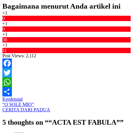
Bagaimana menurut Anda artikel ini
+1
0
+1
0
+1
38
+1
11
Post Views:
2,112
Facebook
Twitter
WhatsApp
Kredensial
Share
Post
“O SOLE MIO”
CERITA DARI PADUA
navigation
5 thoughts on “
“ACTA EST FABULA”
”