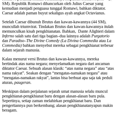
SM). Republik Romawi dihancurkan oleh Julius Caesar yang
kemudian menjadi penguasa tunggal Romawi, bahkan diktator.
Caesar adalah paman buyut sekaligus ayah angkat Octavianus.
Setelah Caesar dibunuh Brutus dan kawan-kawannya (44 SM),
muncullah triumvirat. Tindakan Brutus dan kawan-kawannya itulah
memunculkan kisah pengkhianatan. Bahkan, Dante Alighieri dalam
Inferno
salah satu dari tiga bagian–dua lainnya adalah
Purgatorio
dan
Paradiso–The Divine Comedy (La Divina Commedia
atau
La
Commedia)
bahkan menyebut mereka sebagai pengkhianat terbesar
dalam sejarah manusia.
Kalau menurut versi Brutus dan kawan-kawannya, mereka
bertindak atas nama negara; menyelamatkan negara dari ancaman
diktator Caesar. Sebuah alasan klasik: “atas nama negara” atau “atas
nama rakyat”. Seakan dengan “mengatas-namakan negara” atau
“mengatas-namakan rakyat”, lantas bisa berbuat apa saja tak peduli
aturan,
paugeran
.
Meskipun dalam perjalanan sejarah umat manusia selalu muncul
pengkhianat-pengkhianat baru dengan alasan-alasan baru pula.
Sepertinya, setiap zaman melahirkan pengkhianat baru. Dan
pengertiannya pun berkembang; alasan pengkhianatanyapun makin
beragam.