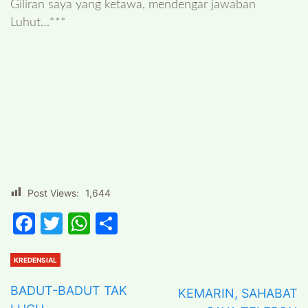
Giliran saya yang ketawa, mendengar jawaban
Luhut…***
1
21
Post Views:
1,644
Facebook
Twitter
WhatsApp
Share
KREDENSIAL
BADUT-BADUT TAK
KEMARIN, SAHABAT