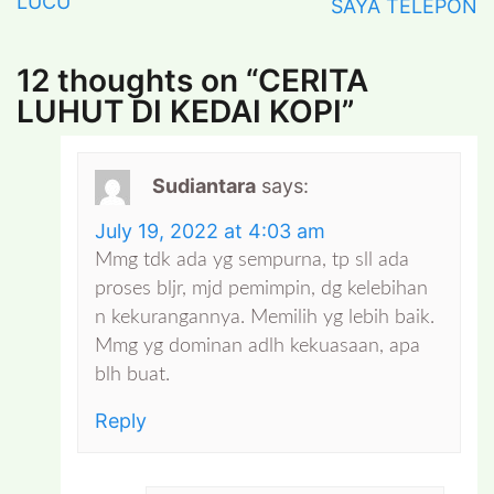
LUCU
SAYA TELEPON
12 thoughts on “
CERITA
LUHUT DI KEDAI KOPI
”
Sudiantara
says:
July 19, 2022 at 4:03 am
Mmg tdk ada yg sempurna, tp sll ada
proses bljr, mjd pemimpin, dg kelebihan
n kekurangannya. Memilih yg lebih baik.
Mmg yg dominan adlh kekuasaan, apa
blh buat.
Reply