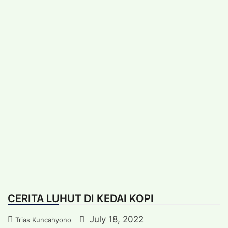
Skip
Thursday, August 6, 2026
|
to
content
Feature
Kredensial
Artikel Internasional
Koleksi foto
Trias Kuncahyono
CERITA LUHUT DI KEDAI KOPI
July 18, 2022
Trias Kuncahyono