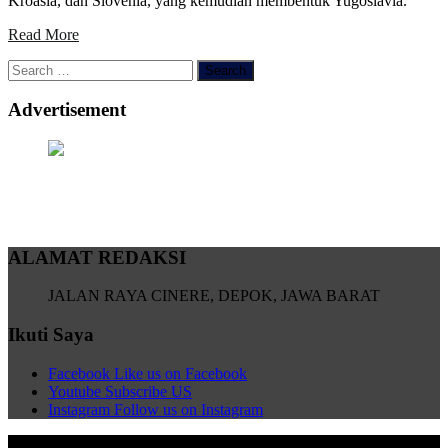
Kroasia, dan Slovenia, yang kemudian membentuk Yugoslavia.
Read More
Search
for:
Advertisement
ALAMAT REDAKSI
JALAN RAYA CINERE, DEPOK, JAWA BARAT
Ikuti Saya
Facebook
Like us on Facebook
Youtube
Subscribe US
Instagram
Follow us on Instagram
Copyright Triaskredensialnews @2022