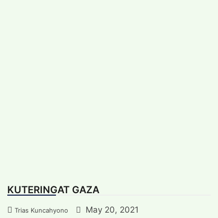
Skip
Sunday, August 9, 2026
|
to
content
Feature
Kredensial
Artikel Internasional
Koleksi foto
Trias Kuncahyono
KUTERINGAT GAZA
May 20, 2021
Trias Kuncahyono