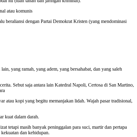
 itu (tuan tanah dan jaringan kriminal).
inal atau komunis
alu beraliansi dengan Partai Demokrat Kristen (yang mendominasi
h lain, yang ramah, yang adem, yang bersahabat, dan yang saleh
rita. Sebut saja antara lain Katedral Napoli, Certosa di San Martino,
ara
war atau kopi yang begitu memanjakan lidah. Wajah pasar tradisional,
kar kuat dalam darah.
at tetapi masih banyak peninggalan para suci, martir dan pertapa
l kekuatan dan kehidupan.