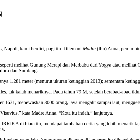
N
, Napoli, kami berdiri, pagi itu. Ditemani
Madre
(Ibu) Anna, pemimpin 
i seperti melihat Gunung Merapi dan Merbabu dari Yogya atau melihat
ndoro dan Sumbing.
nya 1.281 meter (menurut ukuran ketinggian 2013); sementara keting
es, tak kalah menariknya. Pada tahun 79 M, setelah berabad-abad tidu
mber 1631, menewaskan 3000 orang, lava mengalir sampai laut, menggela
 Visuvius,” kata Madre Anna. “Kota itu indah,” lanjutnya.
an IRRIKA di biara itu, mendapat tambahan cerita yang lebih menarik 
ia.
ah-buahan yang lain. Anggur yang ditanam di kawasan itu dikenal den