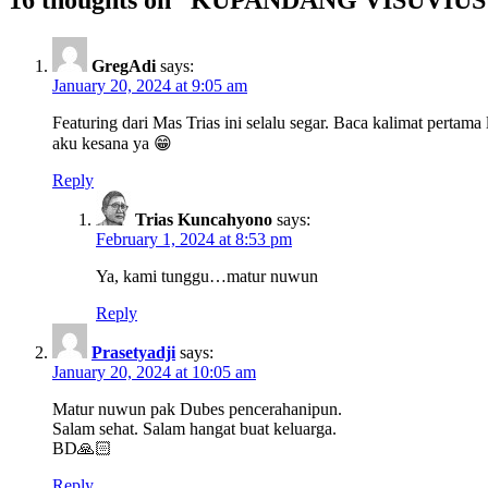
GregAdi
says:
January 20, 2024 at 9:05 am
Featuring dari Mas Trias ini selalu segar. Baca kalimat pertam
aku kesana ya 😁
Reply
Trias Kuncahyono
says:
February 1, 2024 at 8:53 pm
Ya, kami tunggu…matur nuwun
Reply
Prasetyadji
says:
January 20, 2024 at 10:05 am
Matur nuwun pak Dubes pencerahanipun.
Salam sehat. Salam hangat buat keluarga.
BD🙏🏻
Reply