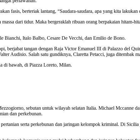
emangat perlawanan.
erakan fasis, berteriak lantang, “Saudara-saudara, apa yang kita lakuk
 massa dari tidur. Maka bergeraklah ribuan orang berpakaian hitam-hi
e Bianchi, Italo Balbo, Cesare De Vecchi, dan Emilio de Bono.
, berjabat tangan dengan Raja Victor Emanuel III di Palazzo del Quiri
lter Audisio. Salah satu gundiknya, Claretta Petacci, juga ditembak ma
a di bawah, di Piazza Loreto, Milan.
i Mezzogiorno, sebutan untuk wilayah selatan Italia. Michael Mccanne 
anian dan perkebunan.
ertanian serta perkebunan dan jaringan kelompok kriminal. Di Sicilia j