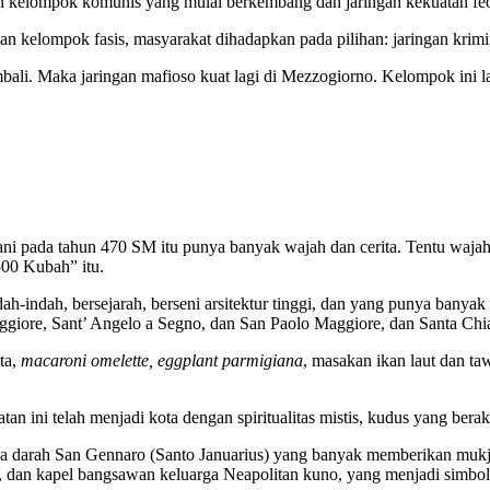
elompok komunis yang mulai berkembang dan jaringan kekuatan feodal
an kelompok fasis, masyarakat dihadapkan pada pilihan: jaringan krim
ali. Maka jaringan mafioso kuat lagi di Mezzogiorno. Kelompok ini l
nani pada tahun 470 SM itu punya banyak wajah dan cerita. Tentu waja
500 Kubah” itu.
indah, bersejarah, berseni arsitektur tinggi, dan yang punya banyak ce
giore, Sant’ Angelo a Segno, dan San Paolo Maggiore, dan Santa Chi
ta,
macaroni omelette, eggplant parmigiana
, masakan ikan laut dan ta
an ini telah menjadi kota dengan spiritualitas mistis, kudus yang bera
da darah San Gennaro (Santo Januarius) yang banyak memberikan mukjiz
ara, dan kapel bangsawan keluarga Neapolitan kuno, yang menjadi simbo