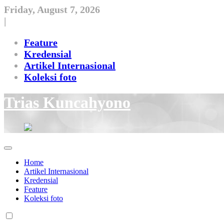
Skip
Friday, August 7, 2026
to
|
content
Feature
Kredensial
Artikel Internasional
Koleksi foto
Trias Kuncahyono
Home
Artikel Internasional
Kredensial
Feature
Koleksi foto