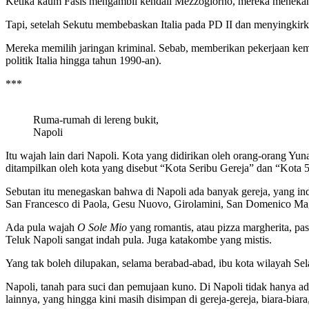
Ketika kaum Fasis mengambil kendali Mezzogiorno, mereka menekan k
Tapi, setelah Sekutu membebaskan Italia pada PD II dan menyingkirk
Mereka memilih jaringan kriminal. Sebab, memberikan pekerjaan kemb
politik Italia hingga tahun 1990-an).
***
Ruma-rumah di lereng bukit,
Napoli
Itu wajah lain dari Napoli. Kota yang didirikan oleh orang-orang Yu
ditampilkan oleh kota yang disebut “Kota Seribu Gereja” dan “Kota 
Sebutan itu menegaskan bahwa di Napoli ada banyak gereja, yang indah-
San Francesco di Paola, Gesu Nuovo, Girolamini, San Domenico Mag
Ada pula wajah
O Sole Mio
yang romantis, atau pizza margherita, pas
Teluk Napoli sangat indah pula. Juga katakombe yang mistis.
Yang tak boleh dilupakan, selama berabad-abad, ibu kota wilayah Selat
Napoli, tanah para suci dan pemujaan kuno. Di Napoli tidak hanya a
lainnya, yang hingga kini masih disimpan di gereja-gereja, biara-bi