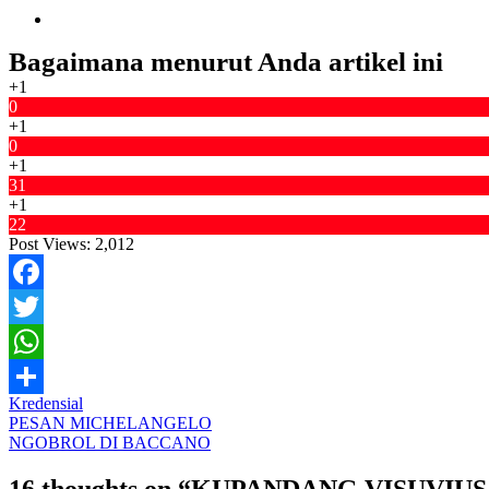
Bagaimana menurut Anda artikel ini
+1
0
+1
0
+1
31
+1
22
Post Views:
2,012
Facebook
Twitter
WhatsApp
Kredensial
Share
Post
PESAN MICHELANGELO
NGOBROL DI BACCANO
navigation
16 thoughts on “
KUPANDANG VISUVIUS