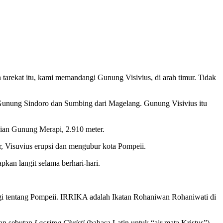
tarekat itu, kami memandangi Gunung Visivius, di arah timur. Tidak
 Gunung Sindoro dan Sumbing dari Magelang. Gunung Visivius itu
gian Gunung Merapi, 2.910 meter.
r, Visuvius erupsi dan mengubur kota Pompeii.
pkan langit selama berhari-hari.
lagi tentang Pompeii. IRRIKA adalah Ikatan Rohaniwan Rohaniwati di
gan sebutan
Lacrima Christi
(bahasa Latin untuk “air mata Kristus”).