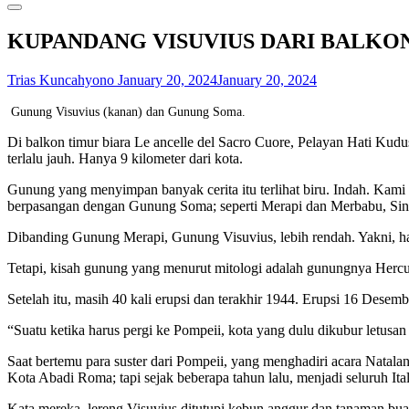
KUPANDANG VISUVIUS DARI BALKO
Trias Kuncahyono
January 20, 2024
January 20, 2024
Gunung Visuvius (kanan) dan Gunung Soma.
Di balkon timur biara Le ancelle del Sacro Cuore, Pelayan Hati Kudus
terlalu jauh. Hanya 9 kilometer dari kota.
Gunung yang menyimpan banyak cerita itu terlihat biru. Indah. Kam
berpasangan dengan Gunung Soma; seperti Merapi dan Merbabu, Si
Dibanding Gunung Merapi, Gunung Visuvius, lebih rendah. Yakni, ha
Tetapi, kisah gunung yang menurut mitologi adalah gunungnya Hercul
Setelah itu, masih 40 kali erupsi dan terakhir 1944. Erupsi 16 Dese
“Suatu ketika harus pergi ke Pompeii, kota yang dulu dikubur letusan
Saat bertemu para suster dari Pompeii, yang menghadiri acara Natal
Kota Abadi Roma; tapi sejak beberapa tahun lalu, menjadi seluruh Ital
Kata mereka, lereng Visuvius ditutupi kebun anggur dan tanaman bu