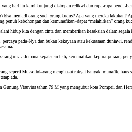
 yang hari itu kami kunjungi disimpan relikwi dan rupa-rupa benda-benda
ain) bisa menjadi orang suci, orang kudus? Apa yang mereka lakukan? 
, yang penuh kebohongan dan kemunafikan–dapat “melahirkan” orang kud
alani hidup kita dengan cinta dan memberikan kesaksian dalam segala h
n, percaya pada-Nya dan bukan kekayaan atau kekuasaan duniawi, rend
sesama.
n sekarang ini….di mana kepalsuan hati, kemunafikan kepura-puraan, p
ang seperti Mussolini–yang menghasut rakyat banyak, munafik, haus s
 tetap ada.
etusan Gunung Visuvius tahun 79 M yang mengubur kota Pompeii dan H