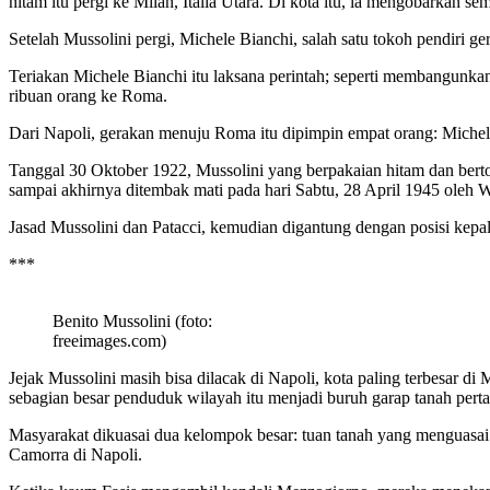
hitam itu pergi ke Milan, Italia Utara. Di kota itu, ia mengobarkan s
Setelah Mussolini pergi, Michele Bianchi, salah satu tokoh pendiri g
Teriakan Michele Bianchi itu laksana perintah; seperti membangunkan
ribuan orang ke Roma.
Dari Napoli, gerakan menuju Roma itu dipimpin empat orang: Michell
Tanggal 30 Oktober 1922, Mussolini yang berpakaian hitam dan bertopi
sampai akhirnya ditembak mati pada hari Sabtu, 28 April 1945 oleh Wa
Jasad Mussolini dan Patacci, kemudian digantung dengan posisi kepal
***
Benito Mussolini (foto:
freeimages.com)
Jejak Mussolini masih bisa dilacak di Napoli, kota paling terbesar d
sebagian besar penduduk wilayah itu menjadi buruh garap tanah pert
Masyarakat dikuasai dua kelompok besar: tuan tanah yang menguasai p
Camorra di Napoli.