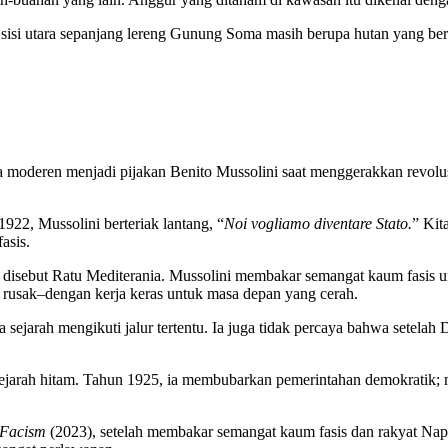
 sisi utara sepanjang lereng Gunung Soma masih berupa hutan yang ber
lia moderen menjadi pijakan Benito Mussolini saat menggerakkan revolusi
1922, Mussolini berteriak lantang, “
Noi vogliamo diventare Stato.
” Kit
asis.
ni disebut Ratu Mediterania. Mussolini membakar semangat kaum fasis 
rusak–dengan kerja keras untuk masa depan yang cerah.
a sejarah mengikuti jalur tertentu. Ia juga tidak percaya bahwa setel
 sejarah hitam. Tahun 1925, ia membubarkan pemerintahan demokratik; me
 Facism
(2023), setelah membakar semangat kaum fasis dan rakyat Napo